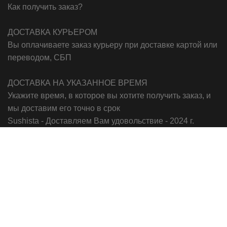
Как получить заказ?
ДОСТАВКА КУРЬЕРОМ
Вы оплачиваете заказ курьеру при доставке картой или
переводом, СБП
ДОСТАВКА НА УКАЗАННОЕ ВРЕМЯ
Укажите время, в которое вы хотите получить заказ, и
мы доставим его точно в срок
Sushista - Доставляем Вам удовольствие - 2024 г.
ВК
Главная
0
пунктов
Заказ
8-902-847-86-65