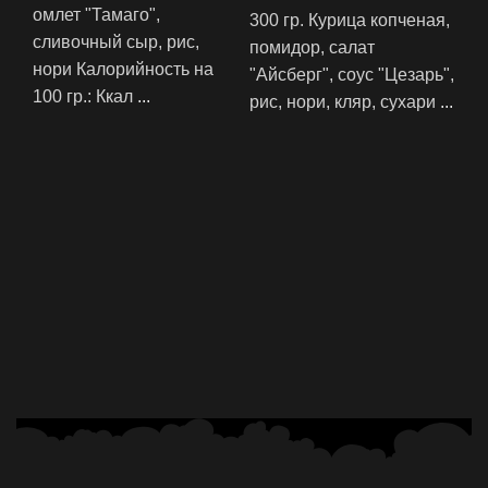
омлет "Тамаго",
300 гр. Курица копченая,
сливочный сыр, рис,
помидор, салат
нори Калорийность на
"Айсберг", соус "Цезарь",
100 гр.: ‍Ккал
...
рис, нори, кляр, сухари
...