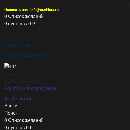
Написать нам: info@sushista.ru
0
Список желаний
0
пунктов
/
0
Р
8 (4872) 467-101
8 (902) 847-86-65
Тула
с 10:00 до 22:00
Работаем по предзаказу
(от 4 часов)
Войти
Поиск
0
Список желаний
0
пунктов
0
Р