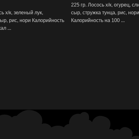
225 гр. Лосось х/к, огурец, с
сь х/к, зеленый лук,
сыр, стружка тунца, рис, нор
ыр, рис, нори Калорийность
Калорийность на 100
...
Ккал
...