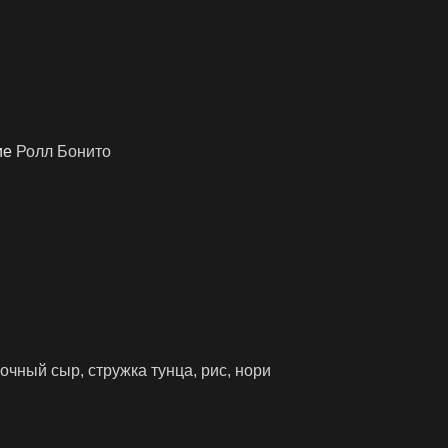
ие
Ролл Бонито
вочный сыр, стружка тунца, рис, нори