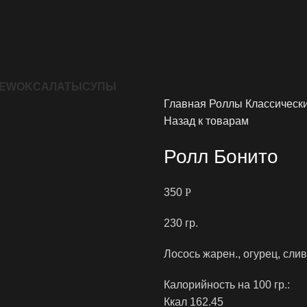
Е
WOK
САЛАТЫ
СУПЫ
Главная
Роллы
Классическ
Назад к товарам
Ролл Бонито
350
Р
230 гр.
Лосось жарен., огурец, сли
Калорийность на 100 гр.:
‍Ккал 162.45