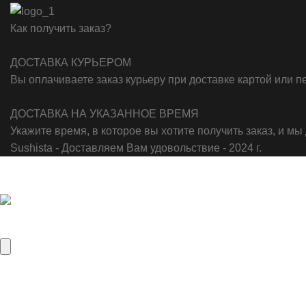
Как получить заказ?
ДОСТАВКА КУРЬЕРОМ
Вы оплачиваете заказ курьеру при доставке картой или 
ДОСТАВКА НА УКАЗАННОЕ ВРЕМЯ
Укажите время, в которое вы хотите получить заказ, и мы
Sushista - Доставляем Вам удовольствие - 2024 г.
×
Amount to Pay
0
Р
Перевод по QR коду ( отсканируйте QR код и введите сумму 
Drag and Drop File to Upload
or