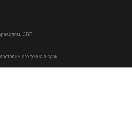
переводом, СБП
 доставим его точно в срок
ВК
заказа) деньги придут в течении 15 секунд