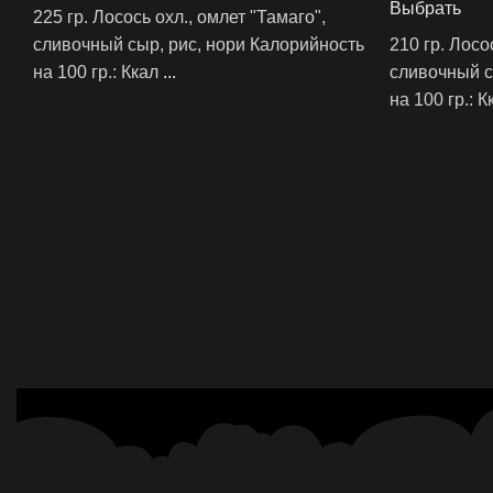
Выбрать
225 гр. Лосось охл., омлет "Тамаго",
сливочный сыр, рис, нори Калорийность
210 гр. Лосо
на 100 гр.: ‍Ккал
...
сливочный с
на 100 гр.: ‍