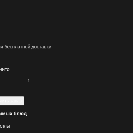
ля бесплатной доставки!
нито
ить заказ
бимых блюд
оллы